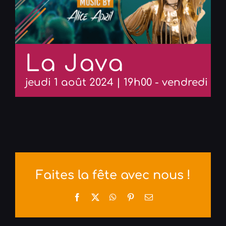
La Java
jeudi 1 août 2024 | 19h00
-
vendredi 2 
Faites la fête avec nous !
Facebook
X
WhatsApp
Pinterest
Email