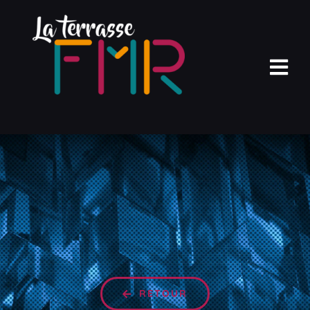
Passer
au
contenu
Nav
à
Accueil
bas
Terrasse Club
Agenda
Pros
Photos
RETOUR
Réservation