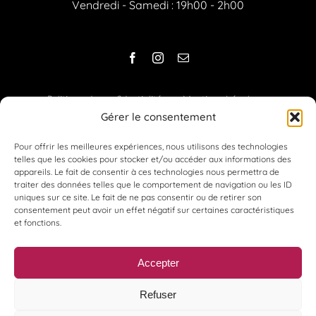
Vendredi - Samedi : 19h00 - 2h00
Politique de confidentialité
Mentions Légales​
Gérer le consentement
Politique de cookies (UE)
Pour offrir les meilleures expériences, nous utilisons des technologies
Privatisation lieu en Essonne (91)
telles que les cookies pour stocker et/ou accéder aux informations des
appareils. Le fait de consentir à ces technologies nous permettra de
Soirée d'entreprise en Essonne à
traiter des données telles que le comportement de navigation ou les ID
uniques sur ce site. Le fait de ne pas consentir ou de retirer son
Bondoufle
consentement peut avoir un effet négatif sur certaines caractéristiques
et fonctions.
Accepter
Refuser