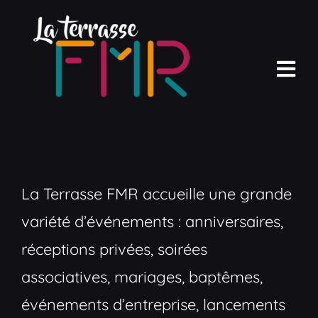
Passer
au
contenu
Nav
à
Accueil
bas
Terrasse Club
La Terrasse FMR accueille une grande
Agenda
variété d’événements : anniversaires,
Pros
réceptions privées, soirées
Photos
associatives, mariages, baptêmes,
événements d’entreprise, lancements
Réservation