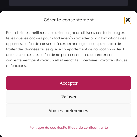
Gérer le consentement
Pour offrir les meilleures expériences, nous utilisons des technologies
Accès Wifi
telles que les cookies pour stocker et/ou accéder aux informations des
appareils. Le fait de consentir à ces technologies nous permettra de
traiter des données telles que le comportement de navigation ou les ID
uniques sur ce site. Le fait de ne pas consentir ou de retirer son
consentement peut avoir un effet négatif sur certaines caractéristiques
et fonctions.
Accepter
Refuser
Accès Wi-Fi Illimité
Voir les préférences
Politique de cookies
Politique de confidentialité