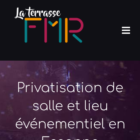
Passer
au
contenu
Nav
à
Accueil
bas
Terrasse Club
Privatisation de
Agenda
Pros
salle et lieu
Photos
événementiel en
Réservation