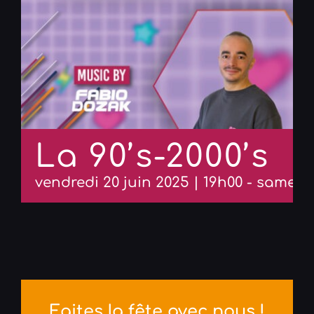
La 90’s-2000’s
vendredi 20 juin 2025 | 19h00
-
samedi 
Faites la fête avec nous !