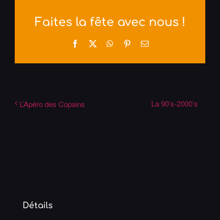
Faites la fête avec nous !
Facebook
X
WhatsApp
Pinterest
Email
La 90’s-2000’s
L’Apéro des Copains
Détails